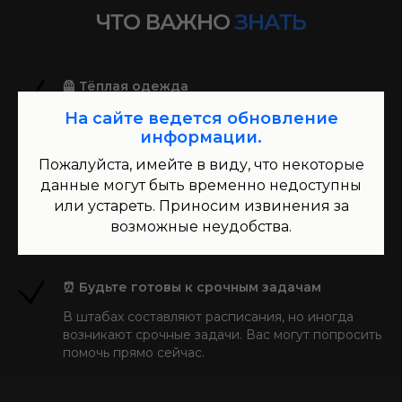
ЧТО ВАЖНО
ЗНАТЬ
🦺 Тёплая одежда
Возьмите с собой тёплую одежду для работы на
На сайте ведется обновление
улице. Внутри штабов, как правило, тепло
информации.
Пожалуйста, имейте в виду, что некоторые
данные могут быть временно недоступны
📱 Адреса в телефоне
или устареть. Приносим извинения за
Сохраните адреса штабов в навигаторе для
возможные неудобства.
удобства
⏰ Будьте готовы к срочным задачам
В штабах составляют расписания, но иногда
возникают срочные задачи. Вас могут попросить
помочь прямо сейчас.